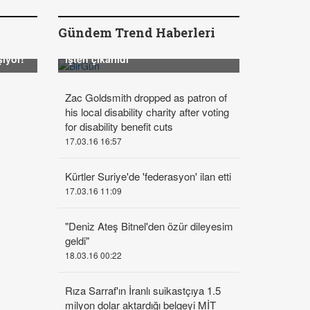
Gündem Trend Haberleri
Ece Zereycan "Çocuklar tecavüze
uğrarken susulmaz" dediği için
şıyor!
işten çıkarıldı
Zac Goldsmith dropped as patron of
his local disability charity after voting
for disability benefit cuts
17.03.16 16:57
Kürtler Suriye'de 'federasyon' ilan etti
17.03.16 11:09
"Deniz Ateş Bitnel'den özür dileyesim
geldi"
18.03.16 00:22
Rıza Sarraf'ın İranlı suikastçıya 1.5
milyon dolar aktardığı belgeyi MİT