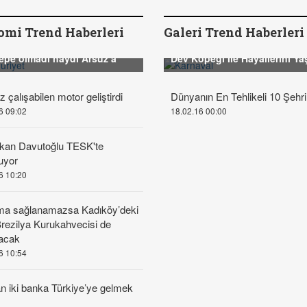
mi Trend Haberleri
Galeri Trend Haberleri
epe olmadı haydi Arsuz’a
Dev Köpeği İle Hayallerini Ya
z çalışabilen motor geliştirdi
Dünyanın En Tehlikeli 10 Şehri
6 09:02
18.02.16 00:00
kan Davutoğlu TESK'te
uyor
6 10:20
ma sağlanamazsa Kadıköy’deki
 Brezilya Kurukahvecisi de
acak
6 10:54
an iki banka Türkiye’ye gelmek