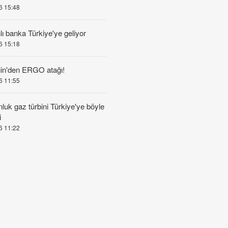
6 15:48
nlı banka Türkiye'ye geliyor
6 15:18
in'den ERGO atağı!
6 11:55
nluk gaz türbini Türkiye'ye böyle
i
6 11:22