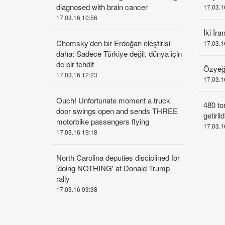
diagnosed with brain cancer
17.03.1
17.03.16 10:56
İki İra
Chomsky’den bir Erdoğan eleştirisi
17.03.1
daha: Sadece Türkiye değil, dünya için
de bir tehdit
Özyeğ
17.03.16 12:23
17.03.1
Ouch! Unfortunate moment a truck
480 to
door swings open and sends THREE
getirild
motorbike passengers flying
17.03.1
17.03.16 19:18
North Carolina deputies disciplined for
'doing NOTHING' at Donald Trump
rally
17.03.16 03:38