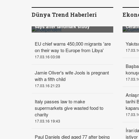
Dünya Trend Haberleri
Tutankhamun tomb has numerous
Ekono
secret chambers, Egyptian official
says after landmark study
Ceratt
EU chief warns 450,000 migrants 'are
Yakıtsı
on their way to Europe from Libya'
17.03.1
17.03.16 03:08
Başba
Jamie Oliver's wife Jools is pregnant
konuş
with a fifth child
17.03.1
17.03.16 21:23
Anlaş
Italy passes law to make
tarihi
supermarkets give wasted food to
kapan
charity
17.03.1
17.03.16 19:43
İran’d
Paul Daniels died aged 77 after being
istiyor